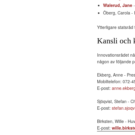
Walerud, Jane
-
Öberg, Carola - 
Ytterligare statsråd
Kansli och 
Innovationsrådet nå
någon av följande p
Ekberg, Anne - Pres
Mobiltelefon: 072-4
E-post:
anne.ekberg
Sjöqvist, Stefan - C
E-post:
stefan.sjoqv
Birksten, Wille - Hu
E-post:
wille.birks