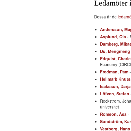
Ledamöter i
Dessa är de
ledamö
Andersson, Ma
Asplund, Ola
- 
Damberg, Mikae
Du, Mengmeng
Edquist, Charle
Economy (CIRCLE
Fredman, Pam
-
Hellmark Knuts
Isaksson, Darja
Löfven, Stefan
Rockström, Johan
universitet
Romson, Åsa
- 
Sundström, Kar
Vestberg, Hans