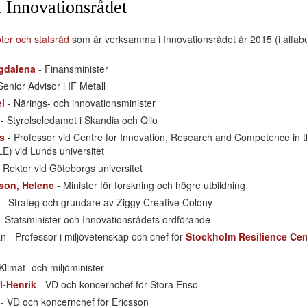
 Innovationsrådet
ter och statsråd
som är verksamma i Innovationsrådet år 2015 (i alfabe
gdalena
- Finansminister
Senior Advisor i IF Metall
l
- Närings- och innovationsminister
- Styrelseledamot i Skandia och Qlio
s
- Professor vid Centre for Innovation, Research and Competence in 
) vid Lunds universitet
 Rektor vid Göteborgs universitet
son, Helene
- Minister för forskning och högre utbildning
- Strateg och grundare av Ziggy Creative Colony
- Statsminister och Innovationsrådets ordförande
 - Professor i miljövetenskap och chef för
Stockholm Resilience Cen
Klimat- och miljöminister
l-Henrik
- VD och koncernchef för Stora Enso
- VD och koncernchef för Ericsson