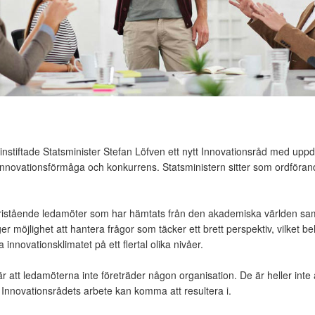
nstiftade Statsminister Stefan Löfven ett nytt Innovationsråd med uppdr
 innovationsförmåga och konkurrens. Statsministern sitter som ordföran
fristående ledamöter som har hämtats från den akademiska världen samt
möjlighet att hantera frågor som täcker ett brett perspektiv, vilket be
 innovationsklimatet på ett flertal olika nivåer.
ll är att ledamöterna inte företräder någon organisation. De är heller inte
m Innovationsrådets arbete kan komma att resultera i.