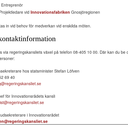
 Entreprenör
Projektledare vid
Innovationsfabriken
Gnosjöregionen
 tas in vid behov för medverkan vid enskilda möten.
kontaktinformation
s via regeringskansliets växel på telefon 08-405 10 00. Där kan du be 
ersoner:
sekreterare hos statsminister Stefan Löfven
52 69 40
@regeringskansliet.se
hef för Innovationsrådets kansli
ist@regeringskansliet.se
vudsekreterare i Innovationsrådet
ten@regeringskansliet.se