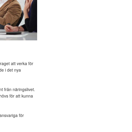
aget att verka för
de i det nya
 från näringslivet.
hövs för att kunna
 ansvariga för