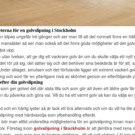
erna för en golvslipning i Stockholm
kan slipas ungefär tre gånger och ser man till att det normalt finns en hå
 mansålder så ser man också att det finns goda möjligheter att det golv
ipa upp.
tan tvekan, att ge dig ett vackrare golv än om du skulle välja ett nytt 
det rör på sig, det sätter sig och det behöver sina beskärda år för att, så
Under slitaget, smutsen och det förfulande ligger ett extremt vackert g
ng och som får en ytterligare nivå av skönhet genom en efterföljande y
efter din golvslipning
som ger golvet det där sista lilla och som gör att även ett äldre golv 
an du påverka och göra val. Vill du ha ett varmt golv så kan du välja e
d och en härlig lyster så är lack ett bra alternativ och om du vill ha lit
vslipning med hårdvaxolja som ytbehandling efteråt.
 bör man alltid undersöka möjligheterna för en golvslipning innan man f
 golv. Företag inom
golvslipning i Stockholm
är att jämföra med rena m
tet golv - som man tror är bortom räddning - till ett nytt sådant. Låt inte