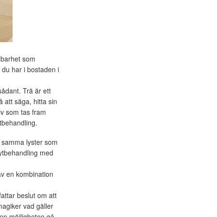
llbarhet som
 du har i bostaden i
sådant. Trä är ett
 att säga, hitta sin
olv som tas fram
tbehandling.
får samma lyster som
n ytbehandling med
e av en kombination
attar beslut om att
agiker vad gäller
 den möjligheten gå