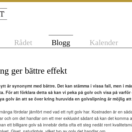
Rådet
Blogg
Kalender
ng ger bättre effekt
ytt är synonymt med bättre. Det kan stämma i vissa fall, men i må
a. För att förklara detta så kan vi peka på golv och visa på varför
ya golv än att se över kring huruvida en golvslipning är möjlig att
många fördelar jämfört med vad ett nytt golv har. Kostnaden är en sådan
r och om det handlar om ett mer exklusivt sådant så kan det komma at
an ett billigare golv så innebär detta ofta ett steg nedåt rent kvalitetsm
lvet. Givet, naturligtvis, vilket typ av golv det handlar om.