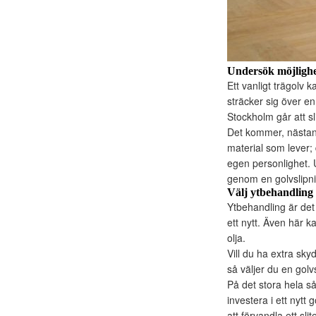
Undersök möjlighet
Ett vanligt trägolv 
sträcker sig över en
Stockholm går att sl
Det kommer, nästan u
material som lever; 
egen personlighet. 
genom en golvslipni
Välj ytbehandling 
Ytbehandling är det 
ett nytt. Även här k
olja.
Vill du ha extra skyd
så väljer du en gol
På det stora hela så
investera i ett nytt
att förvandla ett sli