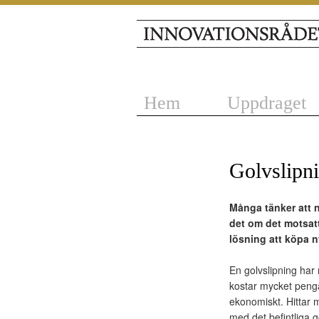
Hem
Uppdraget
Golvslipni
Många tänker att n
det om det motsatt
lösning att köpa n
En golvslipning har 
kostar mycket penga
ekonomiskt. Hittar m
med det befintliga go