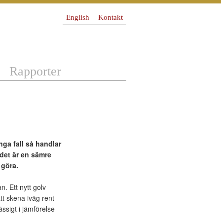
English
Kontakt
Rapporter
nga fall så handlar
 det är en sämre
 göra.
. Ett nytt golv
t skena iväg rent
ässigt i jämförelse