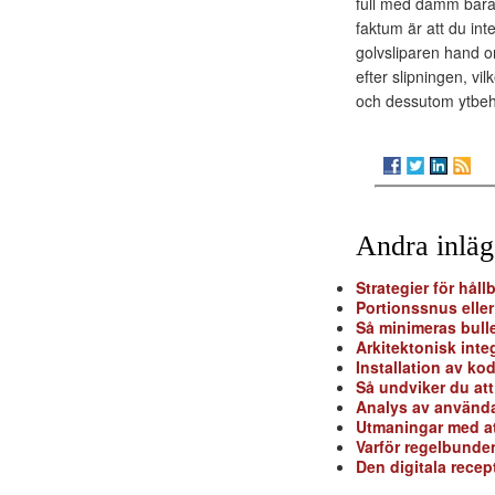
full med damm bara 
faktum är att du int
golvsliparen hand o
efter slipningen, vi
och dessutom ytbe
Andra inlä
Strategier för hål
Portionssnus elle
Så minimeras bull
Arkitektonisk inte
Installation av ko
Så undviker du att
Analys av använda
Utmaningar med at
Varför regelbunden
Den digitala rece