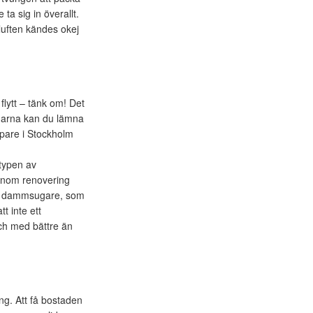
ta sig in överallt.
luften kändes okej
flytt – tänk om! Det
ggarna kan du lämna
ipare i Stockholm
 typen av
 inom renovering
rts dammsugare, som
t inte ett
och med bättre än
ing. Att få bostaden