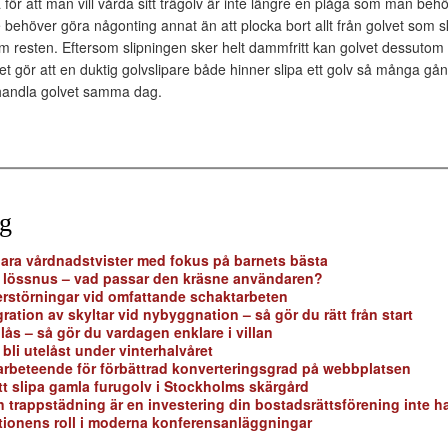
för att man vill vårda sitt trägolv är inte längre en plåga som man beh
e behöver göra någonting annat än att plocka bort allt från golvet som sk
m resten. Eftersom slipningen sker helt dammfritt kan golvet dessutom 
lket gör att en duktig golvslipare både hinner slipa ett golv så många 
handla golvet samma dag.
gg
lbara vårdnadstvister med fokus på barnets bästa
r lössnus – vad passar den kräsne användaren?
erstörningar vid omfattande schaktarbeten
gration av skyltar vid nybyggnation – så gör du rätt från start
dlås – så gör du vardagen enklare i villan
 bli utelåst under vinterhalvåret
rbeteende för förbättrad konverteringsgrad på webbplatsen
t slipa gamla furugolv i Stockholms skärgård
 trappstädning är en investering din bostadsrättsförening inte ha
ptionens roll i moderna konferensanläggningar