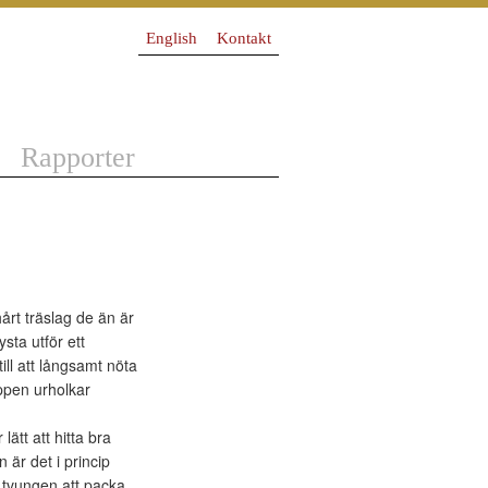
English
Kontakt
Rapporter
årt träslag de än är
ysta utför ett
ill att långsamt nöta
roppen urholkar
ätt att hitta bra
är det i princip
ar tvungen att packa