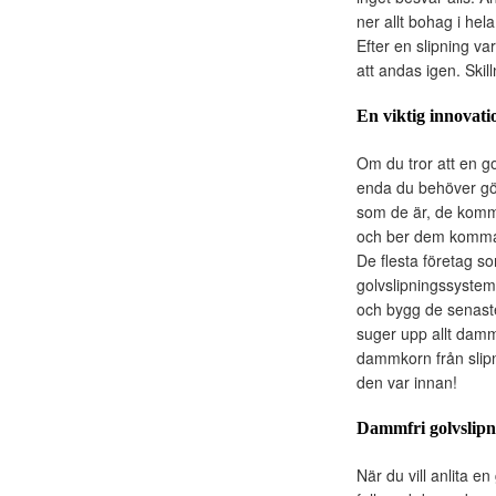
ner allt bohag i hel
Efter en slipning v
att andas igen. Ski
En viktig innovati
Om du tror att en go
enda du behöver gör
som de är, de komme
och ber dem komma
De flesta företag s
golvslipningssystem
och bygg de senast
suger upp allt damm s
dammkorn från slipni
den var innan!
Dammfri golvslipn
När du vill anlita e