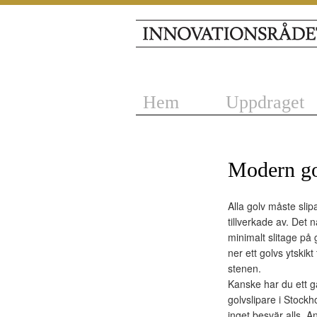
Hem
Uppdraget
Modern go
Alla golv måste sli
tillverkade av. Det n
minimalt slitage på 
ner ett golvs ytskikt
stenen.
Kanske har du ett ga
golvslipare i Stock
inget besvär alls. A