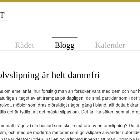
Rådet
Blogg
Kalender
lvslipning är helt dammfri
pas om emellanåt, hur försiktig man än försöker vara med dem och hur h
aturliga slitaget av att trampas på dagligen, de små partiklar som i det t
golvet, möbler som dras oförsiktigt någon gång i bland, allt detta bidrar t
 tills det är tydligt att det måste slipas om. Det är lika säkert som att d
mmalt trägolv i din bostad som skulle må bra av en omslipning? Det är l
holm, och med de moderna metoder som golvslipare använder nuförtiden 
nnat var det förr i tiden, när en golvslipning innebar att man i princip v