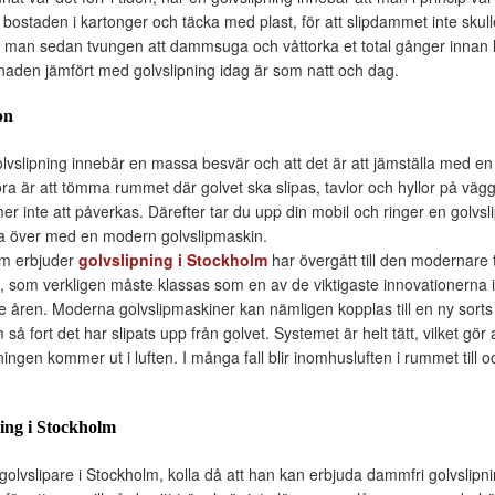
a bostaden i kartonger och täcka med plast, för att slipdammet inte skulle 
ar man sedan tvungen att dammsuga och våttorka et total gånger innan 
llnaden jämfört med golvslipning idag är som natt och dag.
on
lvslipning innebär en massa besvär och att det är att jämställa med en 
a är att tömma rummet där golvet ska slipas, tavlor och hyllor på vä
r inte att påverkas. Därefter tar du upp din mobil och ringer en golvsl
 över med en modern golvslipmaskin.
om erbjuder
golvslipning i Stockholm
har övergått till den modernare
, som verkligen måste klassas som en av de viktigaste innovationerna
e åren. Moderna golvslipmaskiner kan nämligen kopplas till en ny so
å fort det har slipats upp från golvet. Systemet är helt tätt, vilket gör at
ngen kommer ut i luften. I många fall blir inomhusluften i rummet till 
ing i Stockholm
n golvslipare i Stockholm, kolla då att han kan erbjuda dammfri golvslipn