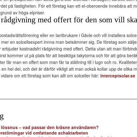
 värdet på fastigheten. För ett företag kan ett el-oberoende innebära att 
grund av höga elpriser.
 rådgivning med offert för den som vill sk
bostadsrättsförening eller en lantbrukare i Gävle och vill installera solce
a mer en solcellsexpert innna man betsämmer sig. De företag som sälj
 erbjuder kostnadsfri rådgivning med offert. Detta utan att man förbinder
örst kommer ut på plats för att besiktiga takytorna och för att göra berä
er får man en offert som man får ta ställning till i lugn och ro. Kvalitet
a en hel del, och det är därför viktigt att man också kollar upp de olik
vidare om ett företag som kan allt om solceller här:
interceptsolar.se
gg
r lössnus – vad passar den kräsne användaren?
erstörningar vid omfattande schaktarbeten