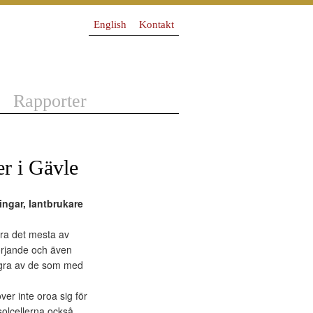
English
Kontakt
Rapporter
er i Gävle
ingar, lantbrukare
era det mesta av
örjande och även
 några av de som med
er inte oroa sig för
 solcellerna också