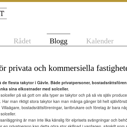
Rådet
Blogg
Kalender
för privata och kommersiella fastighet
å de flesta takytor i Gävle. Både privatpersoner, bostadsrättsfören
nka sina elkostnader med solceller.
solceller på så gott om alla typer av takytor och på så vis själv produc
 Har man riktigt stora takytor kan man många gånger bli helt självförs
get. Villaägare, bostadsrättsföreningar, lantbrukare och företag är bara
solceller.
anläggning är man inte lika känslig för elprisets svängningar och behöv
ör en privatperson kan detta göra stor skillnad i vardagen, särskilt som