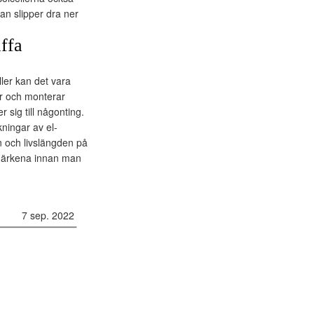
man slipper dra ner
affa
ller kan det vara
er och monterar
 sig till någonting.
kningar av el-
en och livslängden på
a märkena innan man
7 sep. 2022