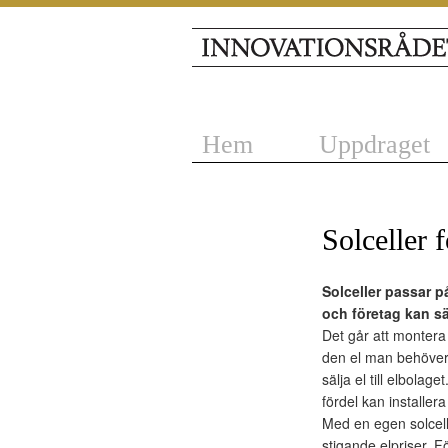
Hem
Uppdraget
Solceller 
Solceller passar p
och företag kan sä
Det går att montera 
den el man behöver.
sälja el till elbola
fördel kan installera 
Med en egen solcells
stigande elpriser. F