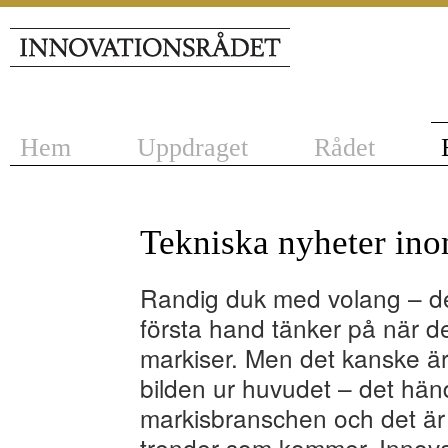
Hem
Uppdraget
Rådet
Tekniska nyheter in
Randig duk med volang – de
första hand tänker på när d
markiser. Men det kanske är
bilden ur huvudet – det hä
markisbranschen och det ä
trender som kommer. Innovat