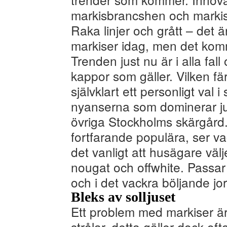
markisbrancshen och markise
Raka linjer och grått – det 
markiser idag, men det kom
Trenden just nu är i alla fal
kappor som gäller. Vilken f
självklart ett personligt val
nyanserna som dominerar jus
övriga Stockholms skärgård.
fortfarande populära, ser va
det vanligt att husägare väl
nougat och offwhite. Passar 
och i det vackra böljande j
Bleks av solljuset
Ett problem med markiser är 
strålar, detta gäller dock of