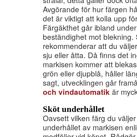
Avgörande för hur färgen hå
det är viktigt att kolla upp f
Färgäkthet går ibland under
beständighet mot blekning. S
rekommenderar att du välje
sju eller åtta. Då finns det i
markisen kommer att blekas
grön eller djupblå, håller 
sagt, utvecklingen går fra
är myck
och vindautomatik
Sköt underhållet
Oavsett vilken färg du väljer 
underhållet av markisen en
medföljer vid köpet. Rådgör