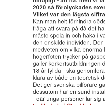
omöjligt - att nå, men vi t
2020 så förolyckades exem
Vilket var den lägsta siffr
Kan man helt förhindra dödso
fråga att svara på då det ha
måste spela in och haka i v
den enskilde individen. Den
medveten om vilka enorma kr
högerfoten trycker på gasp
gäller körkortsutbildningen 
18 år fyllda - ska genomföra
klara av både en teoretisk 
Det ger svenska bilförare g
dessutom har en sund inställ
- där unga personer lär sig 