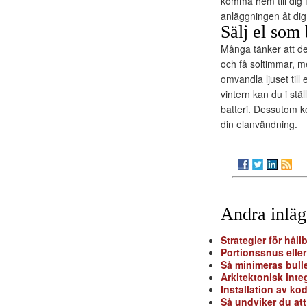
komma hem till dig f
anläggningen åt dig
Sälj el som
Många tänker att det
och få soltimmar, me
omvandla ljuset till
vintern kan du i stä
batteri. Dessutom 
din elanvändning.
Andra inlä
Strategier för hål
Portionssnus elle
Så minimeras bull
Arkitektonisk inte
Installation av ko
Så undviker du att