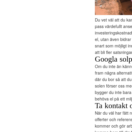
Du vet väl att du ka
pass värdefullt anse
investeringskostnade
el, utan även bidrar 
snart som möjligt 
att bli fler satsninga
Googla sol
Om du inte än känne
fram några alternati
där du bor så att du
solen förser oss med
bygger du inte bar
behöva el på ett milj
Ta kontakt 
När du väl har fått 
offerter och refere
kommer och gör arbe