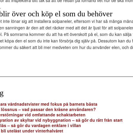
ör att inspektera ditt tak så att de redan på förhand vet hur de ska mon
.
 blir över och köp el som du behöver
 inte lönar sig att installera solpaneler, eftersom vi har så många mån
n sanningen är den att det räcker med att det är ljust för att solpanel
 el. På somrarna kommer du att ha ett överskott på el, som du kan sälja t
llet köpa den el som du inte kan försörja dig själv på. Dessutom kan du fak
kommer du säkert att bli mer medveten om hur du använder elen, och d
gg
lbara vårdnadstvister med fokus på barnets bästa
r lössnus – vad passar den kräsne användaren?
erstörningar vid omfattande schaktarbeten
gration av skyltar vid nybyggnation – så gör du rätt från start
dlås – så gör du vardagen enklare i villan
 bli utelåst under vinterhalvåret