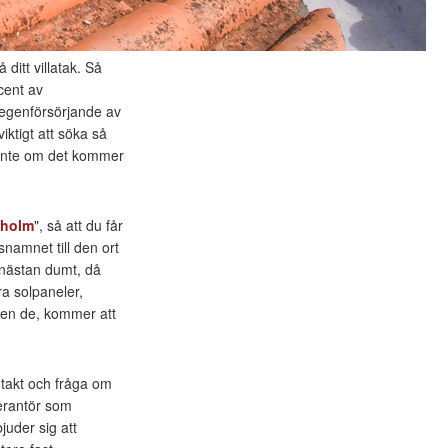
ditt villatak. Så
cent av
i egenförsörjande av
viktigt att söka så
 inte om det kommer
kholm
", så att du får
snamnet till den ort
r nästan dumt, då
ra solpaneler,
ven de, kommer att
ntakt och fråga om
verantör som
juder sig att