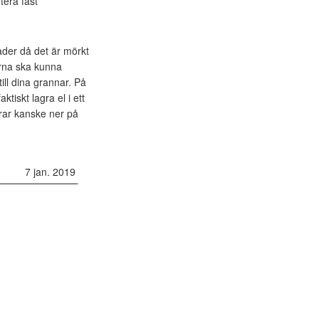
tera fast
ader då det är mörkt
erna ska kunna
ill dina grannar. På
tiskt lagra el i ett
rar kanske ner på
7 jan. 2019