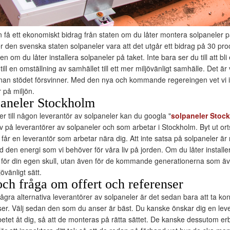
n få ett ekonomiskt bidrag från staten om du låter montera solpaneler på 
r den svenska staten solpaneler vara att det utgår ett bidrag på 30 pro
n om du låter installera solpaneler på taket. Inte bara ser du till att bl
till en omställning av samhället till ett mer miljövänligt samhälle. Det är 
innan stödet försvinner. Med den nya och kommande regereingen vet vi
r på miljön.
paneler Stockholm
r till någon leverantör av solpaneler kan du googla "
solpaneler Stoc
v på leverantörer av solpaneler och som arbetar i Stockholm. Byt ut ort
 får en leverantör som arbetar nära dig. Att inte satsa på solpaneler ä
 den energi som vi behöver för våra liv på jorden. Om du låter installe
a för din egen skull, utan även för de kommande generationerna som ä
övänligt sätt.
och fråga om offert och referenser
några alternativa leverantörer av solpaneler är det sedan bara att ta ko
nser. Välj sedan den som du anser är bäst. Du kanske önskar dig en le
tet åt dig, så att de monteras på rätta sättet. De kanske dessutom erb