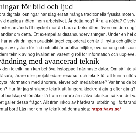
ningar för bild och ljud
a digitala lösningar har idag ersatt många traditionella fysiska möten. 
vid dagliga möten inom arbetslivet. Är detta nog? Är alla nöjda? Givetvi
tjänster används till mycket mer än bara arbetsmöten, även om den dagli
ndlar om detta. Ett exempel är distansundervisningen. Under en hel d
har användningen praktiskt taget exploderat och är till nytta och glädj
ningar av system för ljud och bild är publika miljöer, evenemang och sc
rn teknik av hög kvalitet en väsentlig roll för information och upplevels
vändning med avancerad teknik
v den teknik man kan behöva instoppad i närmaste dator. Om så inte sku
läsare, lärare eller projektledare resurser och teknik för att kunna utför
tbyta information med åhörare, elever och medarbetare? Var finns de 
en? Hur får jag strulande teknik att fungera klockrent gång efter gång
et budskap vi försöker få fram snarare än själva tekniken så kan det var
et gäller dessa frågor. Allt ifrån inköp av hårdvara, utbildning i förfara
amtal bort! Läs mer om ny teknik på denna sida:
https://avs.se/