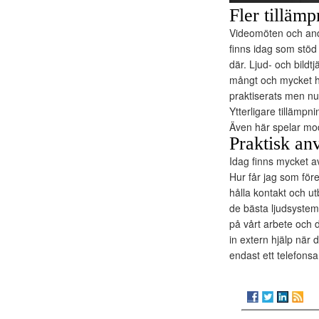
Fler tillämp
Videomöten och andr
finns idag som stöd 
där. Ljud- och bild
mångt och mycket ha
praktiserats men nu 
Ytterligare tillämp
Även här spelar mode
Praktisk an
Idag finns mycket a
Hur får jag som före
hålla kontakt och u
de bästa ljudsystem
på vårt arbete och d
in extern hjälp när d
endast ett telefons