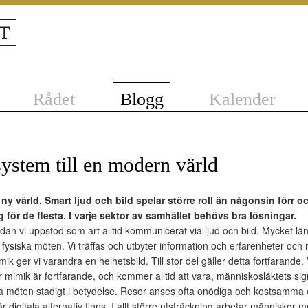
Rådet
Blogg
Kalender
ystem till en modern värld
 ny värld. Smart ljud och bild spelar större roll än någonsin förr 
 för de flesta. I varje sektor av samhället behövs bra lösningar.
dan vi uppstod som art alltid kommunicerat via ljud och bild. Mycket l
fysiska möten. Vi träffas och utbyter information och erfarenheter och 
k ger vi varandra en helhetsbild. Till stor del gäller detta fortfarande. 
 mimik är fortfarande, och kommer alltid att vara, människosläktets sig
a möten stadigt i betydelse. Resor anses ofta onödiga och kostsamma e
är digitala alternativ finns. I allt större utsträckning arbetar människor