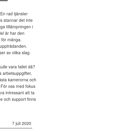
En rad tjänster
s stannar det inte
ga tillämpningen i
el år har den
e för många.
enuppträdanden.
er av olika slag.
lle vara fallet då?
a arbetsuppgifter,
bästa kamerorna och
? För oss med fokus
a intressant att ta
nde och support finns
7 juli 2020