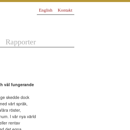
English
Kontakt
Rapporter
och väl fungerande
änge skedde dock
med vårt språk,
Våra röster,
num. I vår nya värld
ller rentav
 med det egna