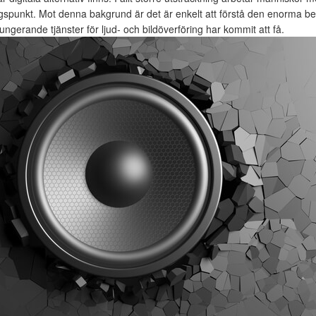
punkt. Mot denna bakgrund är det är enkelt att förstå den enorma b
 fungerande tjänster för ljud- och bildöverföring har kommit att få.