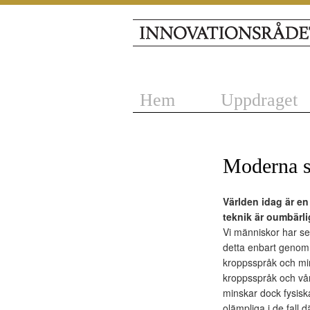
Hem
Uppdraget
Moderna s
Världen idag är en
teknik är oumbärlig
Vi människor har se
detta enbart genom 
kroppsspråk och mimi
kroppsspråk och vår
minskar dock fysisk
olämpliga i de fall d